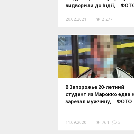
видворили до Індії, – ФОТ
26.02.2021
2 277
В Запорожье 20-летний
студент из Марокко едва 
зарезал мужчину, – ФОТО
11.09.2020
764
3