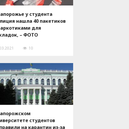
Запорожье у студента
лиция нашла 40 пакетиков
наркотиками для
кладок, – ФОТО
03.2021
10
запорожском
иверситете студентов
правили на карантин из-за