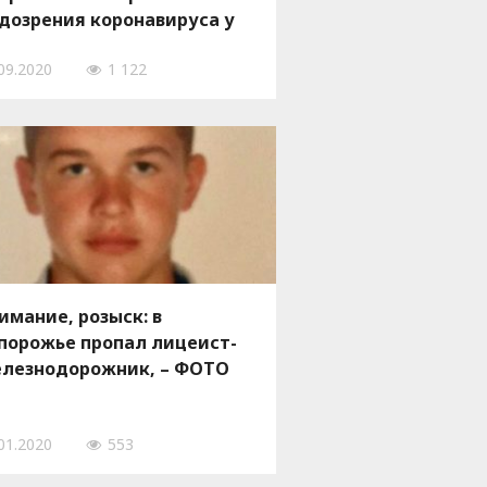
дозрения коронавируса у
еподавателей
09.2020
1 122
имание, розыск: в
порожье пропал лицеист-
лезнодорожник, – ФОТО
01.2020
553