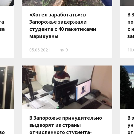
«Хотел заработать»: в
В 
та
Запорожье задержали
по
за
студента с 40 пакетиками
с 
марихуаны
за
05.06.2021
9
10.
В Запорожье принудительно
В 
выдворят из страны
ун
во
отчисленного студента-
от