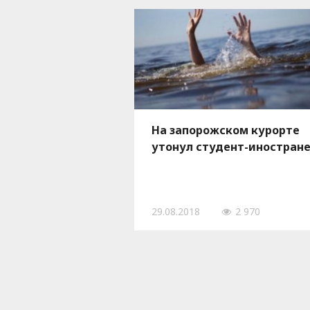
На запорожском курорте
утонул студент-иностран
29.08.2018
2 970