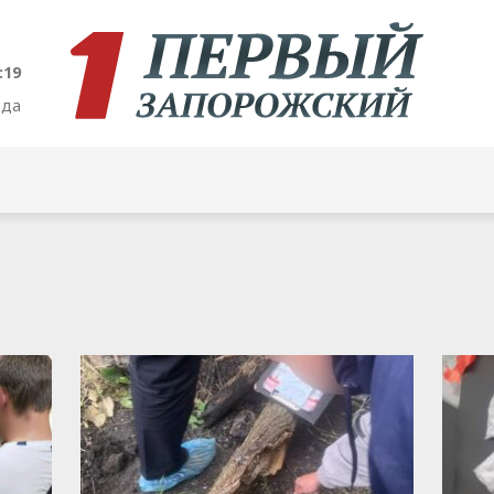
:20
ода