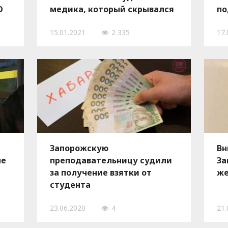
О
медика, который скрывался
по
от миграционной службы, –
пр
15.01.2021
2 335
17.
ФОТО
Запорожскую
Вн
не
преподавательницу судили
За
за получение взятки от
же
студента
23.06.2020
4
21.