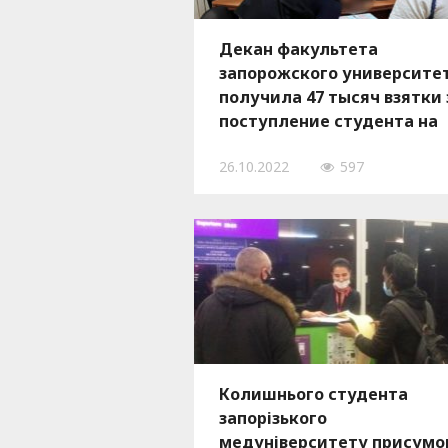
Декан факультета
запорожского университе
получила 47 тысяч взятки 
поступление студента на
бюджет
26.10.2022
597
Колишнього студента
запорізького
медуніверситету присумо