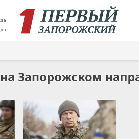
:36
ода
я на Запорожском нап