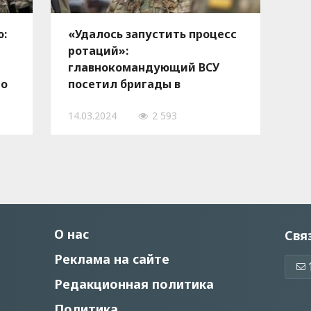
ю:
«Удалось запустить процесс
ротаций»:
главнокомандующий ВСУ
го
посетил бригады в
ЕО
Запорожском направлении
14.03.2024
2 593
О нас
Свя
Реклама на сайте
Редакционная политика
Политика