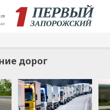
:28
ода
ение дорог