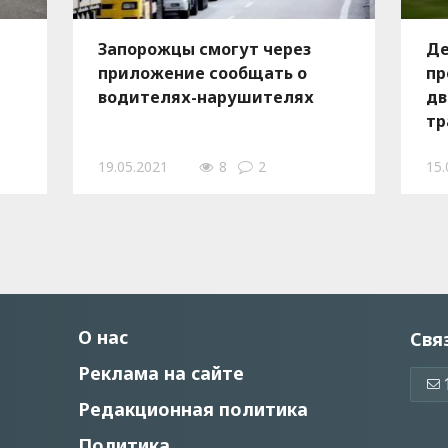
Запорожцы смогут через
Де
приложение сообщать о
пр
водителях-нарушителях
дв
тр
об
19.05.2021
8
2
15.
О нас
Свя
Реклама на сайте
Редакционная политика
Политика