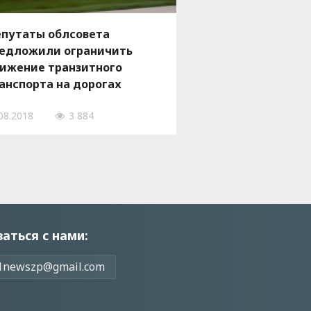
путаты облсовета
едложили ограничить
ижение транзитного
анспорта на дорогах
ласти
08.2018
3 884
заться с нами:
1newszp@gmail.com