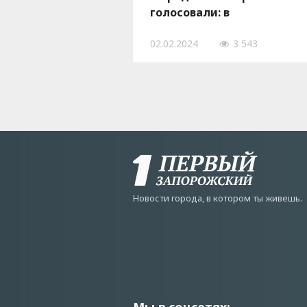
голосовали: в
оккупированной Кирилло
02.02.2024
3 543
идет подготовка к
«выборам»
Новости города, в котором ты живешь.