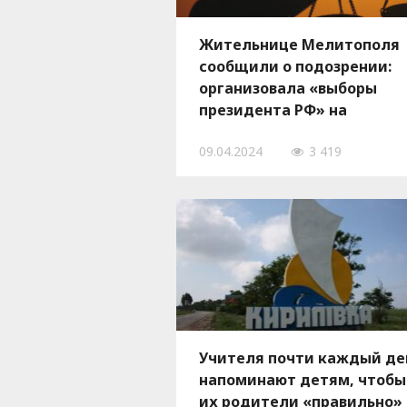
Жительнице Мелитополя
сообщили о подозрении:
организовала «выборы
президента РФ» на
оккупированной территор
09.04.2024
3 419
Запорожской области
Учителя почти каждый де
напоминают детям, чтобы
их родители «правильно»