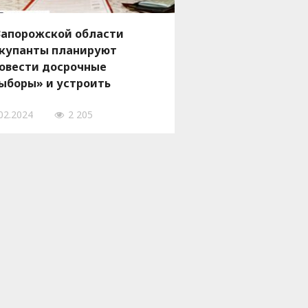
Запорожской области
купанты планируют
овести досрочные
ыборы» и устроить
олосование» на дому
02.2024
2 205