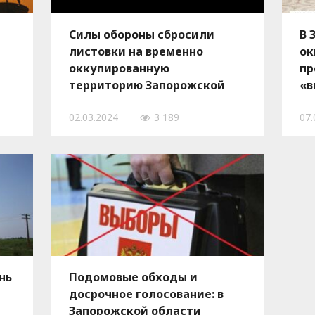
Силы обороны сбросили
В 
листовки на временно
ок
оккупированную
пр
территорию Запорожской
«в
ии
области: напомнили
«г
02.03.2024
3 189
07.
коллаборантам об
ответственности, — ФОТО,
ВИДЕО
нь
Подомовые обходы и
досрочное голосование: в
Запорожской области