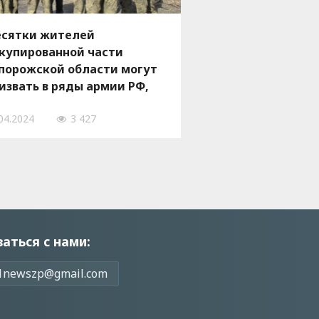
сятки жителей
купированной части
порожской области могут
извать в ряды армии РФ,
Федоров
04.2024
3 427
заться с нами:
1newszp@gmail.com