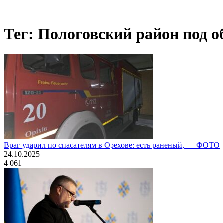
Тег: Пологовский район под о
Враг ударил по спасателям в Орехове: есть раненый, — ФОТО
24.10.2025
4 061