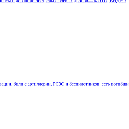
припасы и добавили обстрелы с боевых дронов— ФОТО, ВИДЕО
виации, били с артиллерии, РСЗО и беспилотников: есть погиб