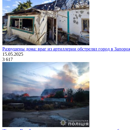
Разрушены дома: враг из артиллерии обстрелял город в Запоро
15.05.2025
3 617