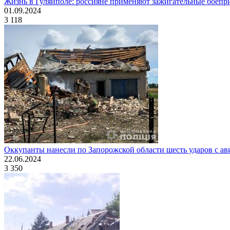
Жизнь в Гуляйполе: россияне применяют зажигательные бое
01.09.2024
3 118
Оккупанты нанесли по Запорожской области шесть ударов с а
22.06.2024
3 350