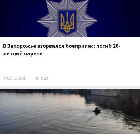
В Запорожье взорвался боеприпас: погиб 20-
летний парень
18.01.2024
829