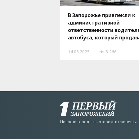
В Запорожье привлекли к
административной
ответственности водител
автобуса, который продав
пассажирам поддельные
14.03.2025
3 266
билеты
Новости города, в котором ты живешь.