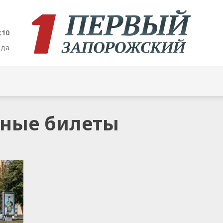
:10
ода
ьные билеты