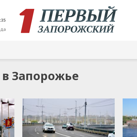
:36
ода
а в Запорожье