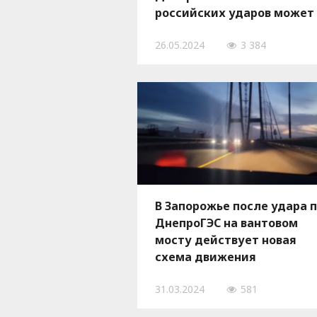
российских ударов может
потребоваться три года
26.05.2024
3 384
В Запорожье после удара 
ДнепроГЭС на вантовом
мосту действует новая
схема движения
31.03.2024
581