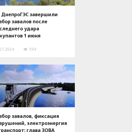
 ДнепроГЭС завершили
збор завалов после
следнего удара
купантов 1 июня
07.2024
594
збор завалов, фиксация
зрушений, электроэнергия
транспорт: глава ЗОВА