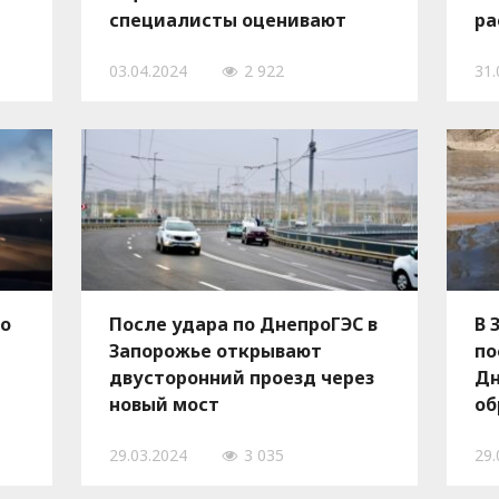
специалисты оценивают
ра
убытки
об
03.04.2024
2 922
31.
по
После удара по ДнепроГЭС в
В 
Запорожье открывают
по
двусторонний проезд через
Дн
новый мост
об
не
29.03.2024
3 035
29.