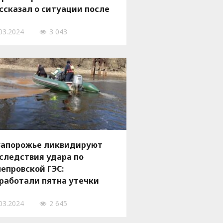
ссказал о ситуации после
стрела ДнепроГЭС
03.2024
3 043
Запорожье ликвидируют
следствия удара по
епровской ГЭС:
работали пятна утечки
фтепродуктов, — ФОТО
03.2024
2 645