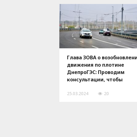
Глава ЗОВА о возобновлен
движения по плотине
ДнепроГЭС: Проводим
консультации, чтобы
изменить алгоритм трафи
25.03.2024
20
через мосты