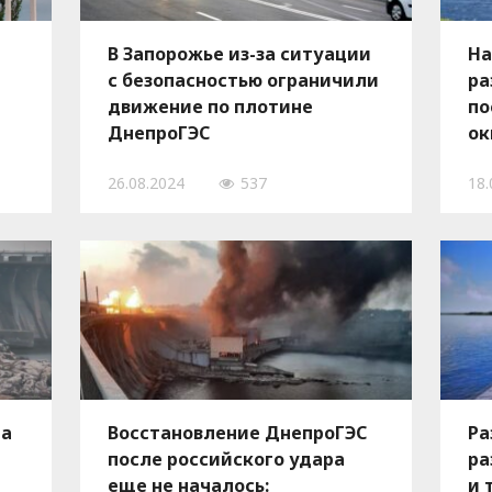
В Запорожье из-за ситуации
На
с безопасностью ограничили
ра
движение по плотине
по
ДнепроГЭС
ок
26.08.2024
537
18.
На
Восстановление ДнепроГЭС
Ра
после российского удара
ра
еще не началось:
и 