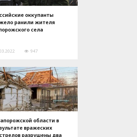
ссийские оккупанты
жело ранили жителя
порожского села
03.2022
947
Запорожской области в
зультате вражеских
стрелов разрушены два