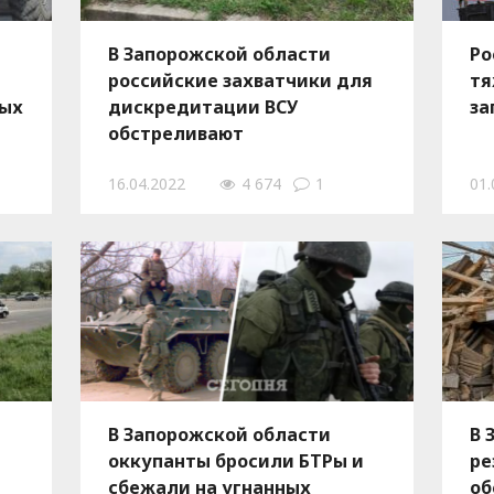
В Запорожской области
Ро
российские захватчики для
тя
ных
дискредитации ВСУ
за
обстреливают
оккупированную Васильевку
16.04.2022
4 674
1
01.
В Запорожской области
В 
оккупанты бросили БТРы и
ре
сбежали на угнанных
об