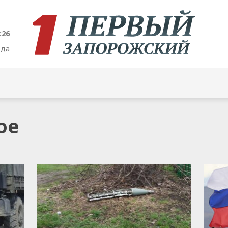
:26
ода
ое