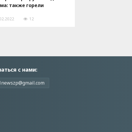
ма: также горели
еватор и школа, – ФОТО
02.2022
12
заться с нами:
1newszp@gmail.com