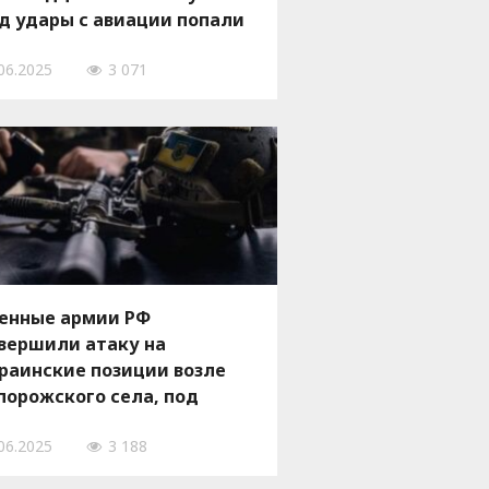
д удары с авиации попали
тыре населенных пункта
06.2025
3 071
енные армии РФ
вершили атаку на
раинские позиции возле
порожского села, под
ары авиации попали
06.2025
3 188
сть населенных пунктов