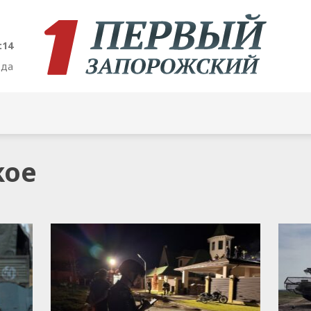
:15
ода
кое