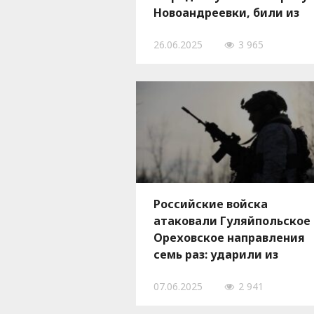
Новоандреевки, били из
авиации по трем
26.06.2025
3 965
населенным пунктам
Российские войска
атаковали Гуляйпольское
Ореховское направления
семь раз: ударили из
авиации по девяти
07.06.2025
2 941
населенным пунктам