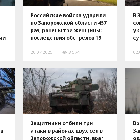
Российские войска ударили
В 
по Запорожской области 457
со
раз, ранены три женщины:
ук
ии
последствия обстрелов 19
су
июля, — ФОТО
по
20.07.2025
3 574
02.
на
Защитники отбили три
Вр
ки
атаки в районах двух сел в
За
Запорожской области, враг
од