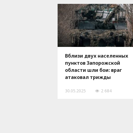
Вблизи двух населенных
пунктов Запорожской
области шли бои: враг
атаковал трижды
30.05.2025
2 684