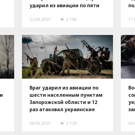
ударил из авиации по пяти
по
населенным пунктам
че
22.06.2025
2 196
11.
Враг ударил из авиации по
Во
 и
шести населенным пунктам
со
Запорожской области и 12
ук
раз атаковал украинские
за
позиции
уд
06.06.2025
3 120
03.
ше