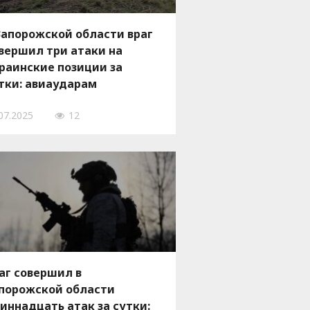
Запорожской области враг
вершил три атаки на
раинские позиции за
тки: авиаударам
дверглись четыре
07.2025
12
селенных пункта
аг совершил в
порожской области
иннадцать атак за сутки: