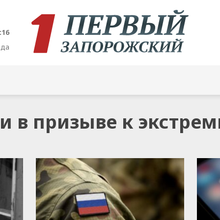
:16
ода
ли в призыве к экстре