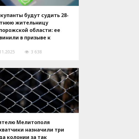
купанты будут судить 28-
тнюю жительницу
порожской области: ее
винили в призыве к
стремизму
11.2025
3 638
телю Мелитополя
хватчики назначили три
да колонии за так