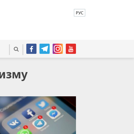
РУС
мизму