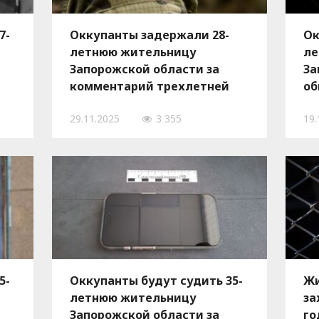
7-
Оккупанты задержали 28-
Ок
летнюю жительницу
ле
Запорожской области за
За
комментарий трехлетней
об
давности
эк
29.11.2025
3 355
19.
5-
Оккупанты будут судить 35-
Жи
летнюю жительницу
за
Запорожской области за
го