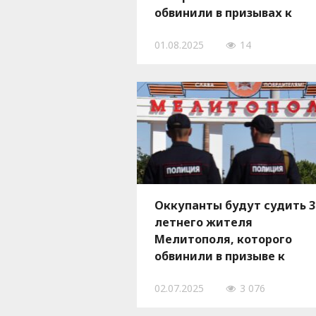
обвинили в призывах к
экстремизму
01.08.2025
14
Оккупанты будут судить 3
летнего жителя
Мелитополя, которого
обвинили в призыве к
экстремизму
02.07.2025
3 076