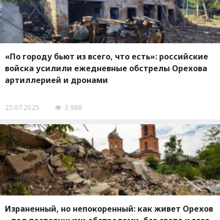
«По городу бьют из всего, что есть»: российские
войска усилили ежедневные обстрелы Орехова
артиллерией и дронами
25.07.2025
3 988
Израненный, но непокоренный: как живет Орехов