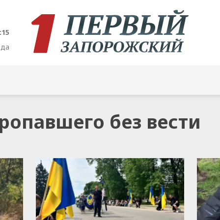
:16
ода
пропавшего без вести