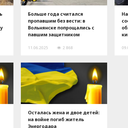
ь
Больше года считался
На
пропавшим без вести: в
со
бу
Вольнянске попрощались с
об
павшим защитником
ки
пр
11.06.2025
2 868
09.
Осталась жена и двое детей:
на войне погиб житель
Энергодара