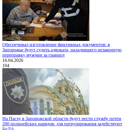
Обеспечивал изготовление фиктивных документов: в
Запорожье будут судить адвоката, наладившего незаконную
переправку мужчин за границу
16.04.2026
104
На Пасху в Запорожской области будут нести службу почти
200 полицейских нарядов: для патрулирования задействуют
БпЛА