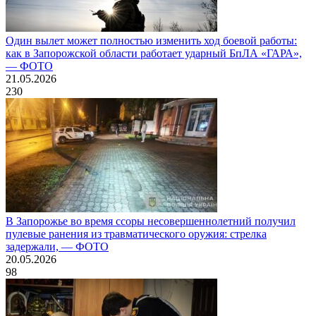
Один вылет может полностью изменить ход боевой работы:
как в Запорожской области работает ударный БпЛА «ГАРА»,
— ФОТО
21.05.2026
230
В Запорожье во время ссоры несовершеннолетний получил
пулевые ранения из травматического оружия: стрелка
задержали, — ФОТО
20.05.2026
98