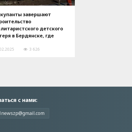
купанты завершают
роительство
литаристского детского
геря в Бердянске, где
дут учить школьников
02.2025
3 626
енному делу, — ФОТО
заться с нами:
1newszp@gmail.com