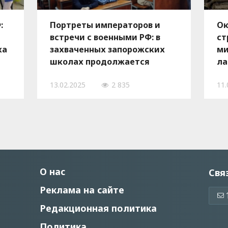
:
Портреты императоров и
Ок
встречи с военными РФ: в
ст
ка
захваченных запорожских
ми
школах продолжается
ла
милитаризация детей, —
бу
13.02.2025
2 835
11.
ФОТО
во
О нас
Свя
Реклама на сайте
Редакционная политика
Политика