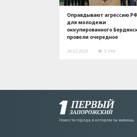
Оправдывают агрессию РФ
для молодежи
оккупированного Бердянс
провели очередное
пропагандистское
26.02.2025
3 344
мероприятие
Новости города, в котором ты живешь.