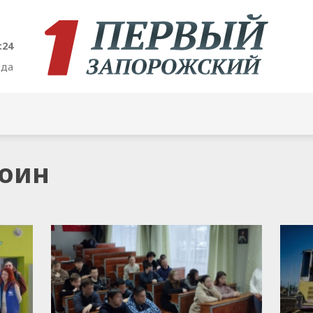
:24
ода
Воин