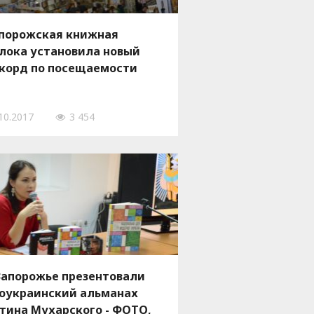
порожская книжная
лока установила новый
корд по посещаемости
10.2017
3 454
Запорожье презентовали
оукраинский альманах
тина Мухарского - ФОТО,