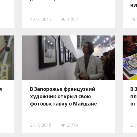
В
29.10.2017
1 027
28.
я
В Запорожье французкий
В 
художник открыл свою
пл
фотовыставку о Майдане
от
21.10.2016
2 776
21.