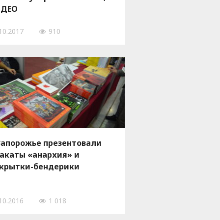
ИДЕО
10.2017
910
Запорожье презентовали
акаты «анархия» и
крытки-бендерики
10.2016
1 018