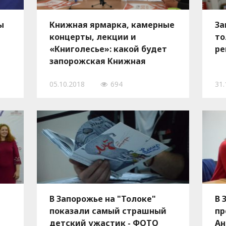
ы
Книжная ярмарка, камерные
За
концерты, лекции и
то
«Книголесье»: какой будет
ре
запорожская Книжная
толока-2018
05.10.2018
694
31.
В Запорожье на "Толоке"
В 
показали самый страшный
пр
детский ужастик - ФОТО
Ан