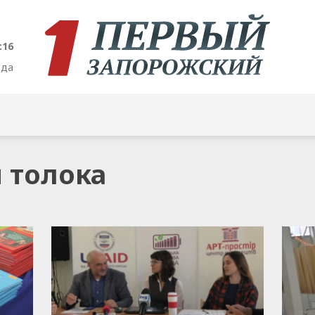
:17
ода
я толока