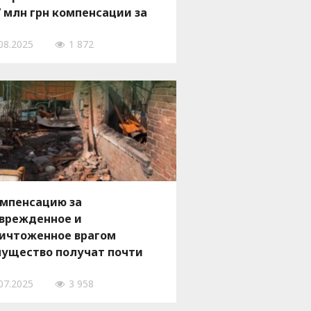
7 млн грн компенсации за
зрушенное жилье
08.2025
1 872
мпенсацию за
врежденное и
ичтоженное врагом
ущество получат почти
5 тысячи жителей
07.2025
3 958
порожской области