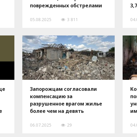
поврежденных обстрелами
3,
домов
ра
05.08.2025
3 811
04.
ще
Запорожцам согласовали
Ко
компенсацию за
по
разрушенное врагом жилье
ун
е
более чем на девять
им
миллионов гривен
3,
06.07.2025
29
04.
За