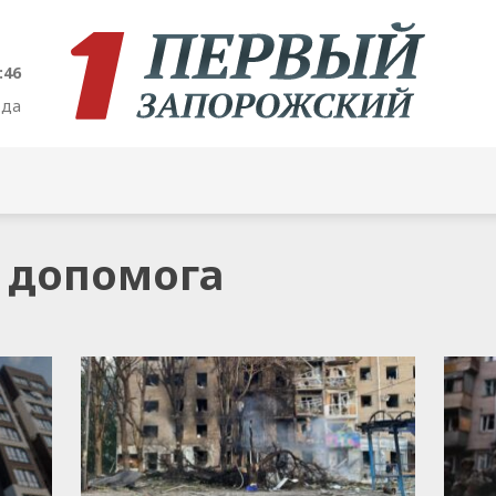
:47
ода
а допомога