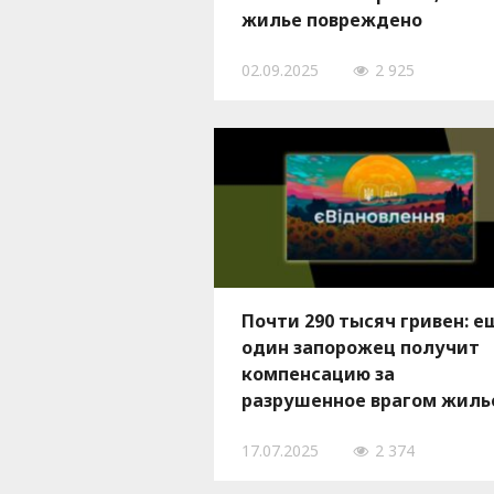
жилье повреждено
вражескими ударами
02.09.2025
2 925
Почти 290 тысяч гривен: е
один запорожец получит
компенсацию за
разрушенное врагом жиль
17.07.2025
2 374