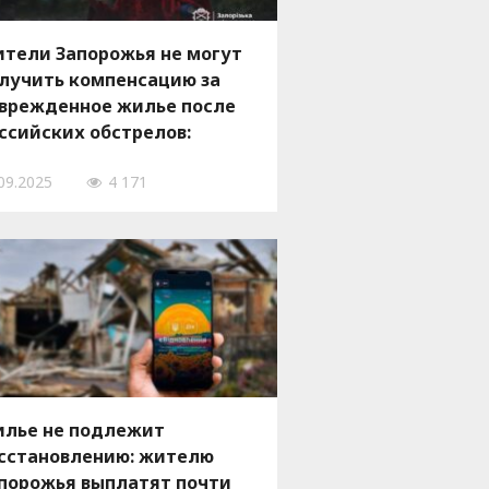
тели Запорожья не могут
лучить компенсацию за
врежденное жилье после
ссийских обстрелов:
чему стоит проверить
09.2025
4 171
кументы
лье не подлежит
сстановлению: жителю
порожья выплатят почти