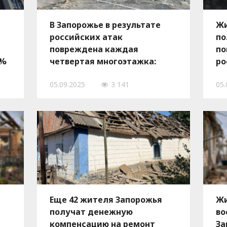
В Запорожье в результате
Жи
российских атак
по
повреждена каждая
по
0%
четвертая многоэтажка:
ро
ы
некоторые получили
по
05.09.2025
3 141
05.
повреждения три-четыре
до
раза
Еще 42 жителя Запорожья
Жи
получат денежную
во
компенсацию на ремонт
За