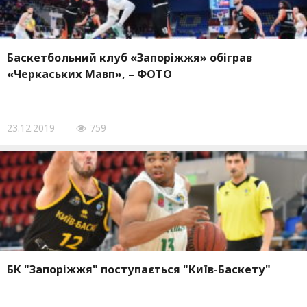
Баскетбольний клуб «Запоріжжя» обіграв
«Черкаських Мавп», – ФОТО
23.12.2019
759
БК "Запоріжжя" поступається "Київ-Баскету"