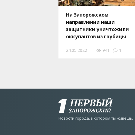
На Запорожском
направлении наши
защитники уничтожили
оккупантов из гаубицы
образца НАТО, - ВИДЕО
24.05.2022
941
1
Новости города, в котором ты живешь.