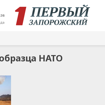
:36
ода
 образца НАТО