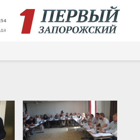
:54
ода