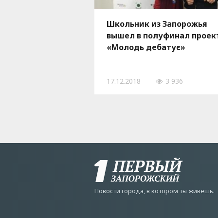
Школьник из Запорожья
вышел в полуфинал проек
«Молодь дебатує»
17.12.2018
3 936
Новости города, в котором ты живешь.