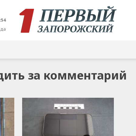
:54
ода
удить за комментарий