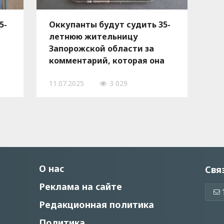
5-
Оккупанты будут судить 35-
летнюю жительницу
Запорожской области за
комментарий, которая она
оставила в телеграм-канале
11.07.2025
3 029
два года назад
О нас
Свя
Реклама на сайте
Редакционная политика
Политика