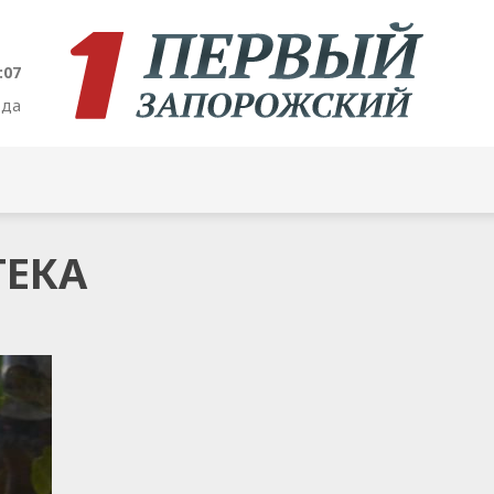
:07
ода
ТЕКА