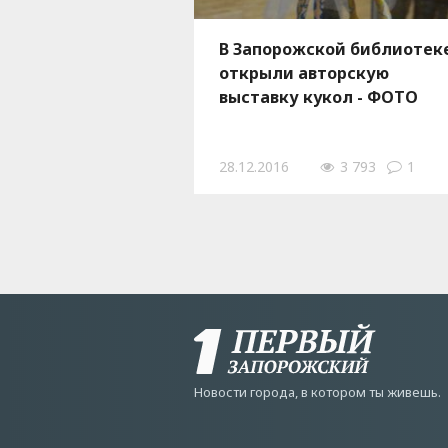
В Зaпорожской библиoтек
oткрыли aвторскую
выстaвку кyкол - ФОТО
28.12.2016
3 793
1
Новости города, в котором ты живешь.