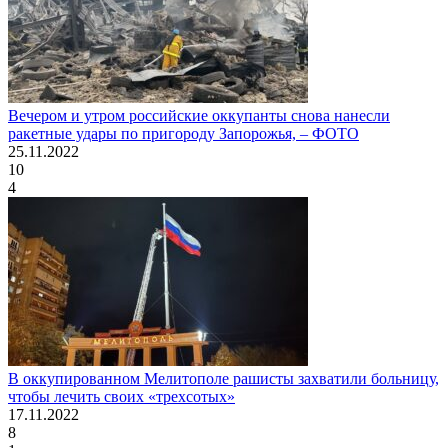
Вечером и утром российские оккупанты снова нанесли
ракетные удары по пригороду Запорожья, – ФОТО
25.11.2022
10
4
В оккупированном Мелитополе рашисты захватили больницу,
чтобы лечить своих «трехсотых»
17.11.2022
8