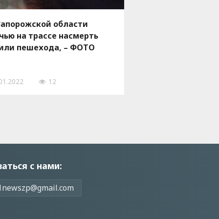
Запорожской области
чью на трассе насмерть
или пешехода, – ФОТО
01.2022
12
заться с нами:
1newszp@gmail.com