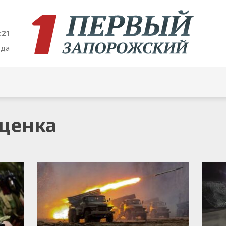
:21
ода
ещенка