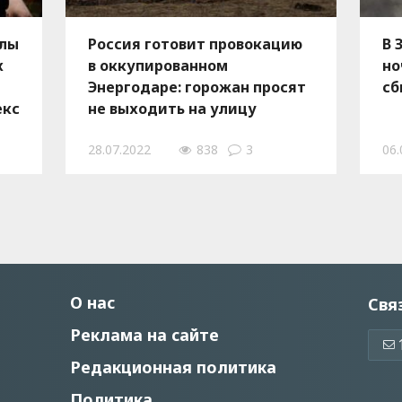
илы
Россия готовит провокацию
В 
х
в оккупированном
но
Энергодаре: горожан просят
сб
екс
не выходить на улицу
28.07.2022
838
3
06.
О нас
Свя
Реклама на сайте
Редакционная политика
Политика