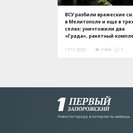
ВСУ разбили вражеские с
в Мелитополе и еще в тре
селах: уничтожили два
«Града», ракетный компл
и склады боеприпасов
17.11.2022
3 866
1
Новости города, в котором ты живешь.