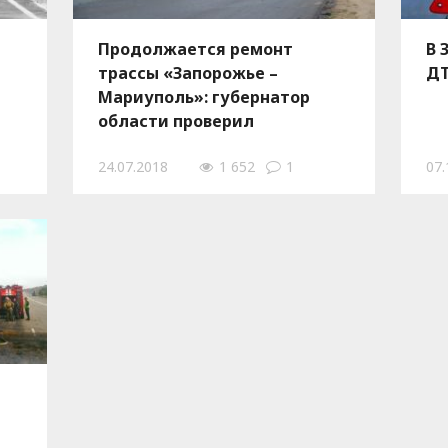
Продолжается ремонт
В 
трассы «Запорожье –
ДТ
Мариуполь»: губернатор
области проверил
выполнение работ - ФОТО,
24.07.2018
1 652
1
07.
ВИДЕО