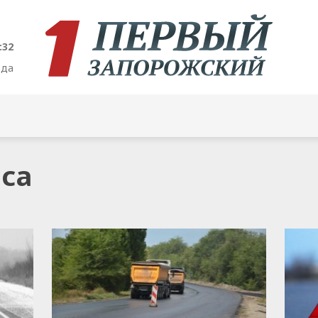
:32
ода
сса