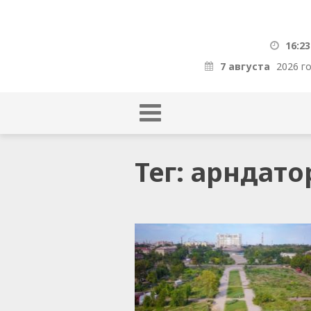
16:23
7 августа
2026 г
Тег: арндато