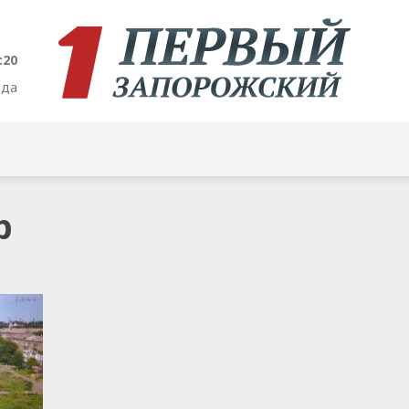
:20
ода
р