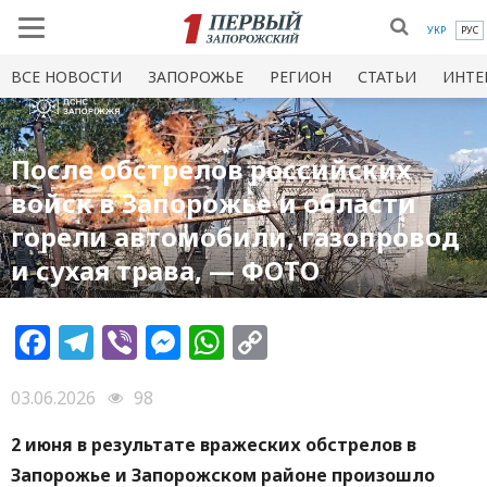
УКР
РУС
ВСЕ НОВОСТИ
ЗАПОРОЖЬЕ
РЕГИОН
СТАТЬИ
ИНТЕ
После обстрелов российских
войск в Запорожье и области
горели автомобили, газопровод
и сухая трава, — ФОТО
Facebook
Telegram
Viber
Messenger
WhatsApp
Copy
Link
03.06.2026
98
2 июня в результате вражеских обстрелов в
Запорожье и Запорожском районе произошло