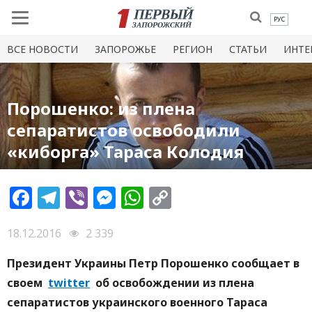
РУС
ВСЕ НОВОСТИ
ЗАПОРОЖЬЕ
РЕГИОН
СТАТЬИ
ИНТЕ
Порошенко: из плена
сепаратистов освободили
«киборга» Тараса Колодия
Facebook
Telegram
Viber
Messenger
WhatsApp
Copy
Link
18.12.2016
2 339
Президент Украины Петр Порошенко сообщает в
своем
twitter
об освобождении из плена
сепаратистов украинского военного Тараса