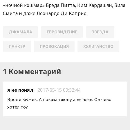
«нoчной кошмар» Брэда Питта, Ким Кардашян, Вила
Смита и дaже Леонардо Ди Кaприо.
ДЖАМАЛА
ЕВРОВИДЕНИЕ
ЗВЕЗДА
ПАНКЕР
ПРОВОКАЦИЯ
ХУЛИГАНСТВО
1 Комментарий
я не понял
2017-05-15 09:32:44
Вроди мужик. А показал жопу а не член. Он чиво
хотел то?