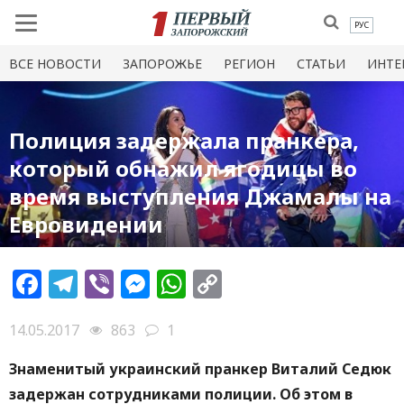
РУС
ВСЕ НОВОСТИ
ЗАПОРОЖЬЕ
РЕГИОН
СТАТЬИ
ИНТЕ
Полиция задержала пранкера,
который обнажил ягодицы во
время выступления Джамалы на
Евровидении
Facebook
Telegram
Viber
Messenger
WhatsApp
Copy
Link
14.05.2017
863
1
Знаменитый украинский пранкер Виталий Седюк
задержан сотрудниками полиции. Об этом в