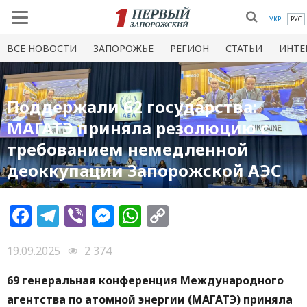
УКР
РУС
ВСЕ НОВОСТИ
ЗАПОРОЖЬЕ
РЕГИОН
СТАТЬИ
ИНТЕ
Поддержали 62 государства:
МАГАТЭ приняла резолюцию с
требованием немедленной
деоккупации Запорожской АЭС
Facebook
Telegram
Viber
Messenger
WhatsApp
Copy
Link
19.09.2025
2 374
69 генеральная конференция Международного
агентства по атомной энергии (МАГАТЭ) приняла