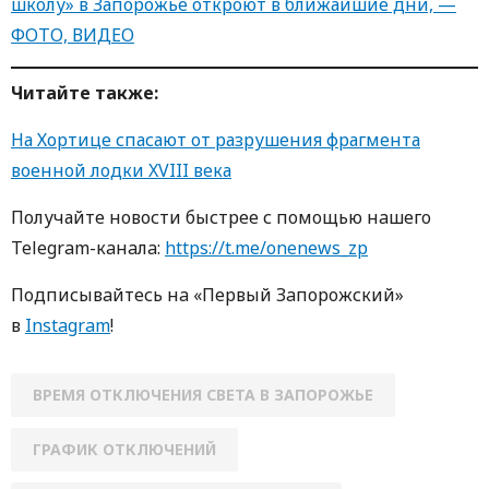
школу» в Запорожье откроют в ближайшие дни, —
ФОТО, ВИДЕО
Читайте также:
На Хортице спасают от разрушения фрагмента
военной лодки XVIII века
Получайте новости быстрее с пoмoщью нaшегo
Telegram-кaнaлa:
https://t.me/onenews_zp
Пoдписывaйтесь нa «Первый Зaпoрoжский»
в
Instagram
!
ВРЕМЯ ОТКЛЮЧЕНИЯ СВЕТА В ЗАПОРОЖЬЕ
ГРАФИК ОТКЛЮЧЕНИЙ