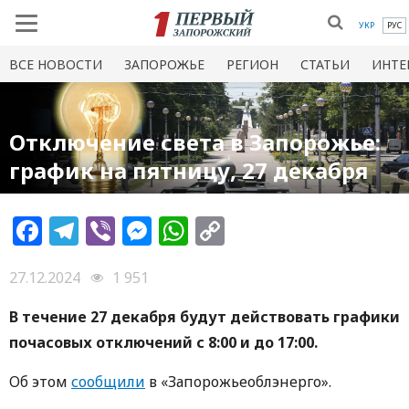
УКР
РУС
ВСЕ НОВОСТИ
ЗАПОРОЖЬЕ
РЕГИОН
СТАТЬИ
ИНТЕ
Отключение света в Запорожье:
график на пятницу, 27 декабря
Facebook
Telegram
Viber
Messenger
WhatsApp
Copy
Link
27.12.2024
1 951
В течение 27 декабря будут действовать графики
почасовых отключений с 8:00 и до 17:00.
Об этом
сообщили
в «Запорожьеоблэнерго».