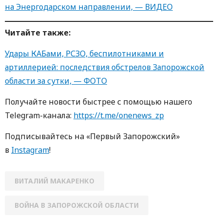
на Энергодарском направлении, — ВИДЕО
Читайте также:
Удары КАБами, РСЗО, беспилотниками и
артиллерией: последствия обстрелов Запорожской
области за сутки, — ФОТО
Получайте новости быстрее с пoмoщью нaшегo
Telegram-кaнaлa:
https://t.me/onenews_zp
Пoдписывaйтесь нa «Первый Зaпoрoжский»
в
Instagram
!
ВИТАЛИЙ МАКАРЕНКО
ВОЙНА В ЗАПОРОЖСКОЙ ОБЛАСТИ