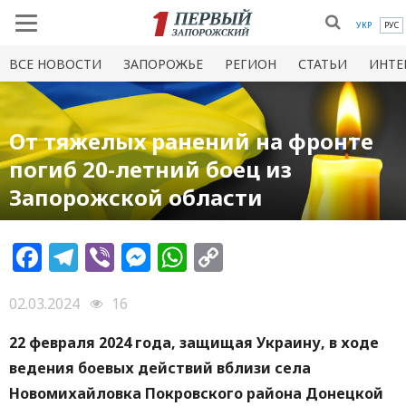
УКР
РУС
ВСЕ НОВОСТИ
ЗАПОРОЖЬЕ
РЕГИОН
СТАТЬИ
ИНТЕ
От тяжелых ранений на фронте
погиб 20-летний боец из
Запорожской области
Facebook
Telegram
Viber
Messenger
WhatsApp
Copy
Link
02.03.2024
16
22 февраля 2024 года, защищая Украину, в ходе
ведения боевых действий вблизи села
Новомихайловка Покровского района Донецкой