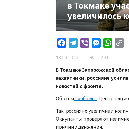
в Токмаке уча
увеличилось к
Facebook
Telegram
Viber
Messe
Wh
L
13.09.2023
2 401
В Токмаке Запорожской обла
захватчики, россияне усили
новостей с фронта.
Об этом
сообщает
Центр нацио
Так, россияне увеличили колич
Оккупанты проверяют наличие
причину движения.