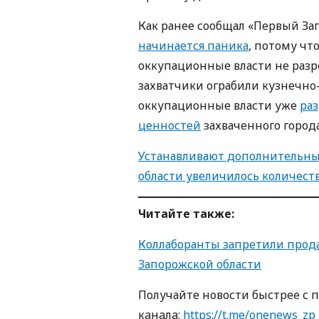
Как ранее сообщал «Первый За
начинается паника
, потому чт
оккупационные власти не разр
захватчики ограбили кузнечно
оккупационные власти уже
раз
ценностей
захваченного город
Устанавливают дополнительные
области увеличилось количест
Читайте также:
Коллаборанты запретили прода
Запорожской области
Получайте новости быстрее с 
кaнaлa:
https://t.me/onenews_zp