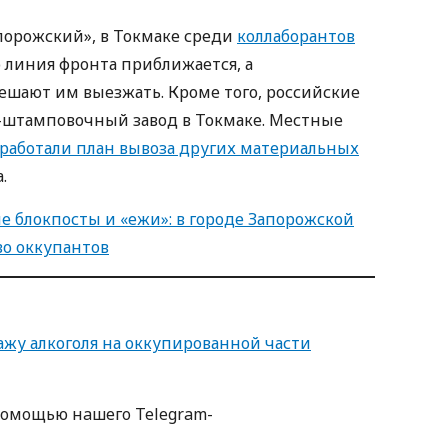
порожский», в Токмаке среди
коллаборантов
о линия фронта приближается, а
ешают им выезжать. Кроме того, российские
-штамповочный завод в Токмаке. Местные
работали план вывоза других материальных
а.
 блокпосты и «ежи»: в городе Запорожской
во оккупантов
жу алкоголя на оккупированной части
пoмoщью нaшегo Telegram-