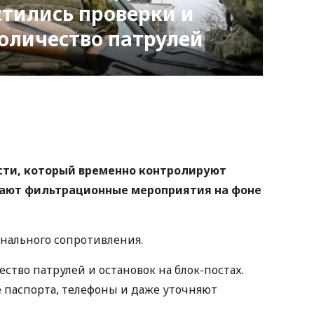
стились проверки и
оличество патрулей
nger
atsApp
Copy
ink
сти, который временно контролируют
вают фильтрационные мероприятия на фоне
нального сопротивления.
ество патрулей и остановок на блок-постах.
 паспорта, телефоны и даже уточняют