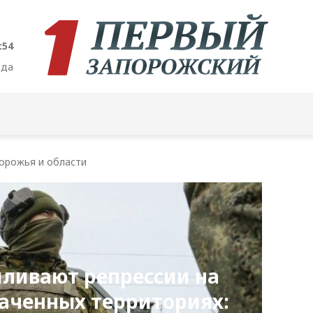
:55
ода
орожья и области
иливают репрессии на
аченных территориях: