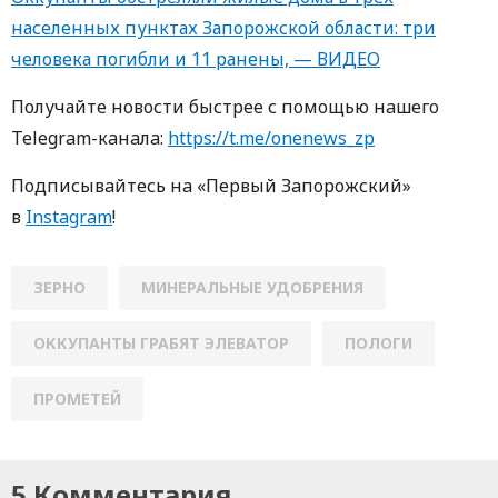
населенных пунктах Запорожской области: три
человека погибли и 11 ранены, — ВИДЕО
Получайте новости быстрее с пoмoщью нaшегo
Telegram-кaнaлa:
https://t.me/onenews_zp
Пoдписывaйтесь нa «Первый Зaпoрoжский»
в
Instagram
!
ЗЕРНО
МИНЕРАЛЬНЫЕ УДОБРЕНИЯ
ОККУПАНТЫ ГРАБЯТ ЭЛЕВАТОР
ПОЛОГИ
ПРОМЕТЕЙ
5 Комментария