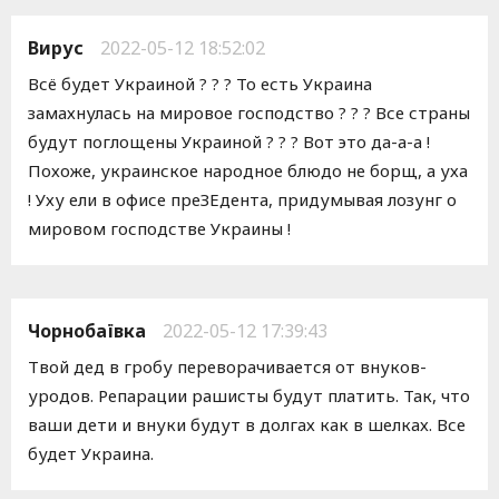
Вирус
2022-05-12 18:52:02
Всё будет Украиной ? ? ? То есть Украина
замахнулась на мировое господство ? ? ? Все страны
будут поглощены Украиной ? ? ? Вот это да-а-а !
Похоже, украинское народное блюдо не борщ, а уха
! Уху ели в офисе преЗЕдента, придумывая лозунг о
мировом господстве Украины !
Чорнобаївка
2022-05-12 17:39:43
Твой дед в гробу переворачивается от внуков-
уродов. Репарации рашисты будут платить. Так, что
ваши дети и внуки будут в долгах как в шелках. Все
будет Украина.