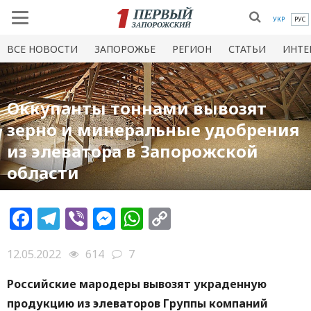
УКР
РУС
ВСЕ НОВОСТИ
ЗАПОРОЖЬЕ
РЕГИОН
СТАТЬИ
ИНТЕ
Оккупанты тоннами вывозят
зерно и минеральные удобрения
из элеватора в Запорожской
области
Facebook
Telegram
Viber
Messenger
WhatsApp
Copy
Link
12.05.2022
614
7
Российские мародеры вывозят украденную
продукцию из элеваторов Группы компаний