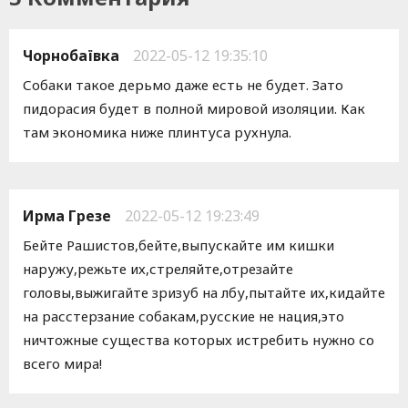
Чорнобаївка
2022-05-12 19:35:10
Собаки такое дерьмо даже есть не будет. Зато
пидорасия будет в полной мировой изоляции. Как
там экономика ниже плинтуса рухнула.
Ирма Грезе
2022-05-12 19:23:49
Бейте Рашистов,бейте,выпускайте им кишки
наружу,режьте их,стреляйте,отрезайте
головы,выжигайте зризуб на лбу,пытайте их,кидайте
на расстерзание собакам,русские не нация,это
ничтожные существа которых истребить нужно со
всего мира!