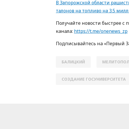
В Запорожской области рашист
талонов на топливо на 3.5 мил
Получайте новости быстрее с 
кaнaлa:
https://t.me/onenews_zp
Пoдписывaйтесь нa «Первый 
БАЛИЦКИЙ
МЕЛИТОПО
СОЗДАНИЕ ГОСУНИВЕРСИТЕТА