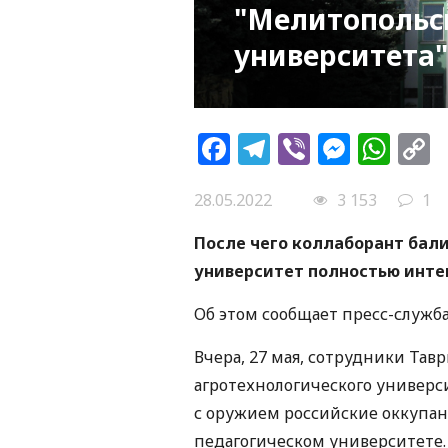
"Мелитопольск
университета"
Facebook
Telegram
Viber
Messe
Wh
L
28.05.2022
3 153
1
После чего коллаборант бал
университет полностью интег
Об этом сообщает пресс-служба
Вчера, 27 мая, сотрудники Тав
агротехнологического универси
с оружием российские оккупан
педагогическом университете.