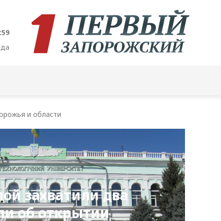
:00
ода
орожья и области
ой захватили два
ли об открытии