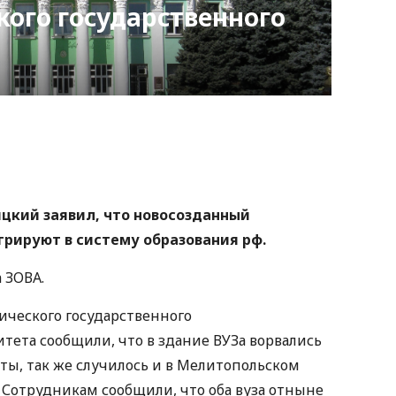
ого государственного
nger
atsApp
Copy
ink
ицкий заявил, что новосозданный
рируют в систему образования рф.
 ЗОВА.
рического государственного
тета сообщили, что в здание ВУЗа ворвались
ты, так же случилось и в Мелитопольском
 Сотрудникам сообщили, что оба вуза отныне