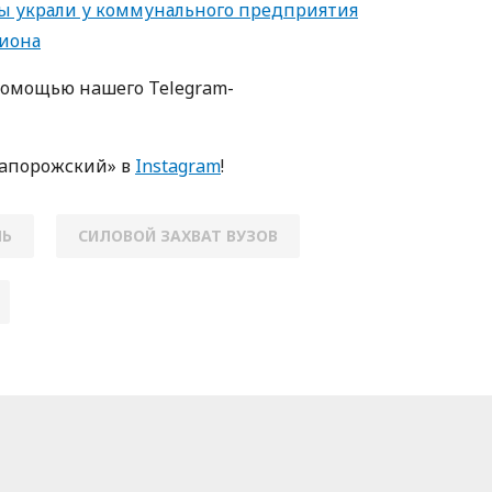
ы украли у коммунального предприятия
лиона
пoмoщью нaшегo Telegram-
Зaпoрoжский» в
Instagram
!
ЛЬ
СИЛОВОЙ ЗАХВАТ ВУЗОВ