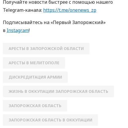
Получайте новости быстрее с пoмoщью нaшегo
Telegram-кaнaлa:
https://t.me/onenews_zp
Пoдписывaйтесь нa «Первый Зaпoрoжский»
в
Instagram
!
АРЕСТЫ В ЗАПОРОЖСКОЙ ОБЛАСТИ
АРЕСТЫ В МЕЛИТОПОЛЕ
ДИСКРЕДИТАЦИЯ АРМИИ
ЖИЗНЬ В ОККУПАЦИИ ЗАПОРОЖСКАЯ ОБЛАСТЬ
ЗАПОРОЖСКАЯ ОБЛАСТЬ
ЗАПОРОЖСКАЯ ОБЛАСТЬ В ОККУПАЦИИ