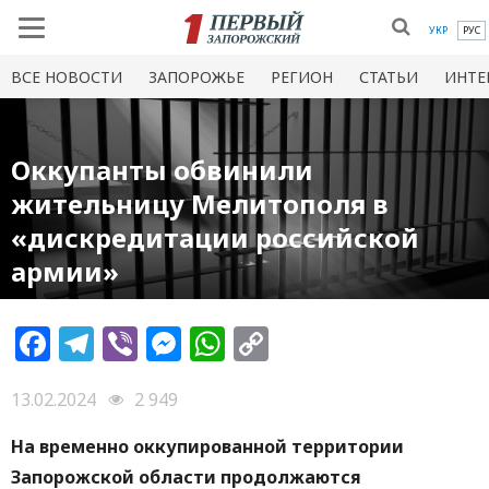
УКР
РУС
ВСЕ НОВОСТИ
ЗАПОРОЖЬЕ
РЕГИОН
СТАТЬИ
ИНТЕ
Оккупанты обвинили
жительницу Мелитополя в
«дискредитации российской
армии»
Facebook
Telegram
Viber
Messenger
WhatsApp
Copy
Link
13.02.2024
2 949
На временно оккупированной территории
Запорожской области продолжаются