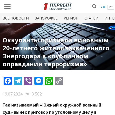
УКР
РУС
ВСЕ НОВОСТИ
ЗАПОРОЖЬЕ
РЕГИОН
СТАТЬИ
ИНТЕ
Оккупанты признали виновным
20-летнего жителя захваченного
Энергодара в «публичном
оправдании терроризма»
Facebook
Telegram
Viber
Messenger
WhatsApp
Copy
Link
19.07.2024
3 502
Так называемый «Южный окружной военный
суд» вынес приговор по уголовному делу в