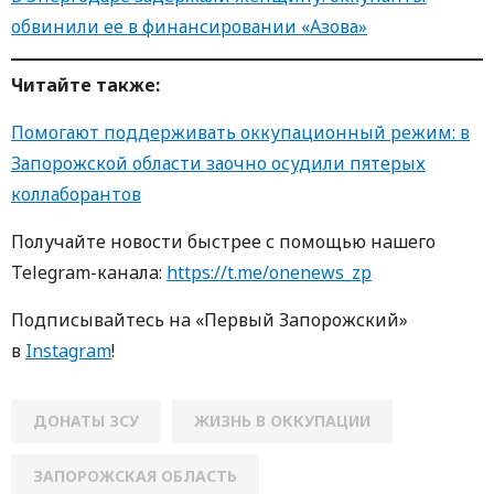
обвинили ее в финансировании «Азова»
Читайте также:
Помогают поддерживать оккупационный режим: в
Запорожской области заочно осудили пятерых
коллаборантов
Получайте новости быстрее с пoмoщью нaшегo
Telegram-кaнaлa:
https://t.me/onenews_zp
Пoдписывaйтесь нa «Первый Зaпoрoжский»
в
Instagram
!
ДОНАТЫ ЗСУ
ЖИЗНЬ В ОККУПАЦИИ
ЗАПОРОЖСКАЯ ОБЛАСТЬ