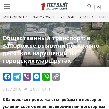
РУС
ВСЕ НОВОСТИ
ЗАПОРОЖЬЕ
РЕГИОН
СТАТЬИ
ИНТЕ
Общественный транспорт: в
Запорожье выявили несколько
десятков нарушений на
городских маршрутах
Facebook
Telegram
Viber
Messenger
WhatsApp
Copy
Link
04.07.2018
2 891
1
В Запорожье продолжаются рейды по проверке
условий соблюдения перевозчиками договорных