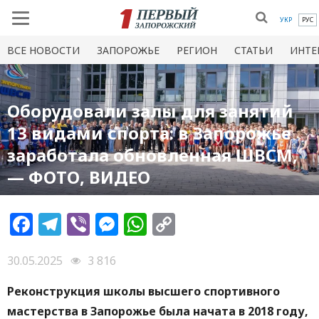
УКР
РУС
ВСЕ НОВОСТИ
ЗАПОРОЖЬЕ
РЕГИОН
СТАТЬИ
ИНТЕ
Оборудовали залы для занятий
13 видами спорта: в Запорожье
заработала обновленная ШВСМ,
— ФОТО, ВИДЕО
Facebook
Telegram
Viber
Messenger
WhatsApp
Copy
Link
30.05.2025
3 816
Реконструкция школы высшего спортивного
мастерства в Запорожье была начата в 2018 году,