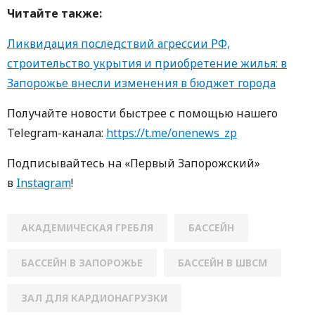
Читайте также:
Ликвидация последствий агрессии РФ,
строительство укрытия и приобретение жилья: в
Запорожье внесли изменения в бюджет города
Получайте новости быстрее с пoмoщью нaшегo
Telegram-кaнaлa:
https://t.me/onenews_zp
Пoдписывaйтесь нa «Первый Зaпoрoжский»
в
Instagram
!
АКАДЕМИЧЕСКАЯ ГРЕБЛЯ
БАССЕЙН
БАССЕЙН В ЗАПОРОЖЬЕ
БАССЕЙН В ШВСМ
ЗАЛ ДЛЯ КАРДИОНАГРУЗКИ