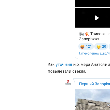
Как
уточнил
и.о. мэра Анатоли
повылетали стекла.