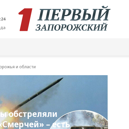
:26
ода
орожья и области
ы обстреляли
«Смерчей» – есть