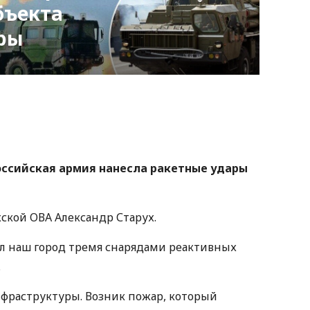
бъекта
ры
nger
atsApp
Copy
ink
российская армия нанесла ракетные удары
ской ОВА Александр Старух.
ял наш город тремя снарядами реактивных
.
фраструктуры. Возник пожар, который