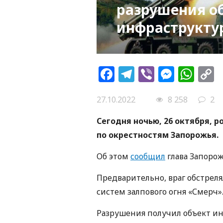
разрушения о
инфраструкту
Facebook
Telegram
Viber
Messe
Wh
L
27.10.2022
8 258
2
Сегодня ночью, 26 октября, 
по окрестностям Запорожья.
Об этом
сообщил
глава Запорож
Предварительно, враг обстрел
систем залпового огня «Смерч»
Разрушения получил объект ин