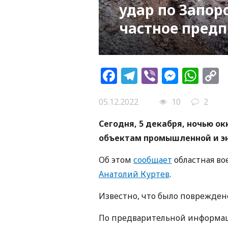
удар по Запор
частное предп
Facebook
Telegram
Viber
Messe
Wh
L
05.12.2022
10
2
Сегодня, 5 декабря, ночью о
объектам промышленной и эн
Об этом
сообщает
областная во
Анатолий Куртев
.
Известно, что было поврежден
По предварительной информац