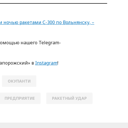
 ночью ракетами С-300 по Вольнянску, –
пoмoщью нaшегo Telegram-
Зaпoрoжский» в
Instagram
!
ОКУПАНТИ
ПРЕДПРИЯТИЕ
РАКЕТНЫЙ УДАР