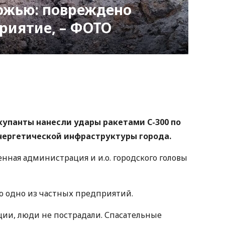
ожью: повреждено
риятие, – ФОТО
nger
atsApp
Copy
ink
ккупанты нанесли удары ракетами С-300 по
ергетической инфраструктуры города.
енная администрация и и.о. городского головы
о одно из частных предприятий.
ии, люди не пострадали. Спасательные