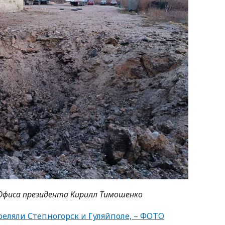
Офиса президента Кирилл Тимошенко
реляли Степногорск и Гуляйполе, – ФОТО