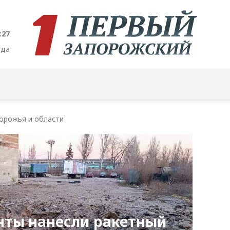
:28
ода
орожья и области
нты нанесли ракетный