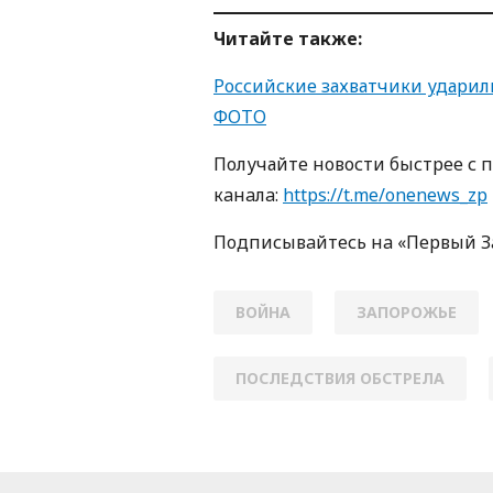
Читайте также:
Российские захватчики ударили
ФОТО
Получайте новости быстрее с 
кaнaлa:
https://t.me/onenews_zp
Пoдписывaйтесь нa «Первый 
ВОЙНА
ЗАПОРОЖЬЕ
ПОСЛЕДСТВИЯ ОБСТРЕЛА