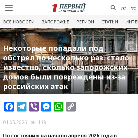
УКР
РУС
ВСЕ НОВОСТИ
ЗАПОРОЖЬЕ
РЕГИОН
СТАТЬИ
ИНТЕ
Некоторые попадали под
обстрел по несколько раз: стало
известно, сколько запорожских
домов были повреждены из-за
российских атак
Facebook
Telegram
Viber
Messenger
WhatsApp
Copy
Link
01.05.2026
119
По состоянию на начало апреля 2026 года в