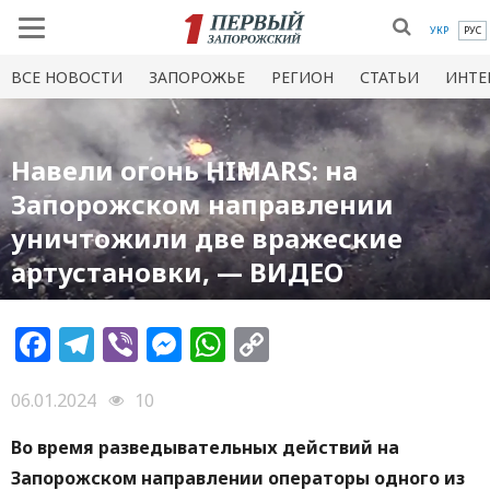
УКР
РУС
ВСЕ НОВОСТИ
ЗАПОРОЖЬЕ
РЕГИОН
СТАТЬИ
ИНТЕ
Навели огонь HIMARS: на
Запорожском направлении
уничтожили две вражеские
артустановки, — ВИДЕО
Facebook
Telegram
Viber
Messenger
WhatsApp
Copy
Link
06.01.2024
10
Во время разведывательных действий на
Запорожском направлении операторы одного из