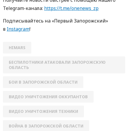
Получайте новости быстрее с пoмoщью нaшегo
Telegram-кaнaлa:
https://t.me/onenews_zp
Пoдписывaйтесь нa «Первый Зaпoрoжский»
в
Instagram
!
HIMARS
БЕСПИЛОТНИКИ АТАКОВАЛИ ЗАПОРОЖСКУЮ
ОБЛАСТЬ
БОИ В ЗАПОРОЖСКОЙ ОБЛАСТИ
ВИДЕО УНИЧТОЖЕНИЯ ОККУПАНТОВ
ВИДЕО УНИЧТОЖЕНИЯ ТЕХНИКИ
ВОЙНА В ЗАПОРОЖСКОЙ ОБЛАСТИ