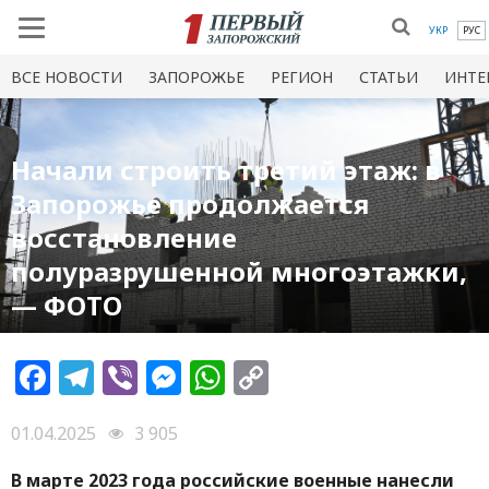
УКР
РУС
ВСЕ НОВОСТИ
ЗАПОРОЖЬЕ
РЕГИОН
СТАТЬИ
ИНТЕ
Начали строить третий этаж: в
Запорожье продолжается
восстановление
полуразрушенной многоэтажки,
— ФОТО
Facebook
Telegram
Viber
Messenger
WhatsApp
Copy
Link
01.04.2025
3 905
В марте 2023 года российские военные нанесли