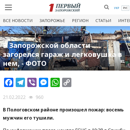
УКР
РУС
ВСЕ НОВОСТИ
ЗАПОРОЖЬЕ
РЕГИОН
СТАТЬИ
ИНТЕ
В Запорожской области
загорелся гараж и легковушка в
нем, - ФОТО
Facebook
Telegram
Viber
Messenger
WhatsApp
Copy
Link
21.02.2022
960
В Пологовском районе произошел пожар: восемь
мужчин его тушили.