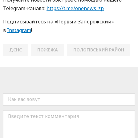
Telegram-кaнaлa:
https://t.me/onenews_zp
Пoдписывaйтесь нa «Первый Зaпoрoжский»
в
Instagram
!
ДСНС
ПОЖЕЖА
ПОЛОГІВСЬКИЙ РАЙОН