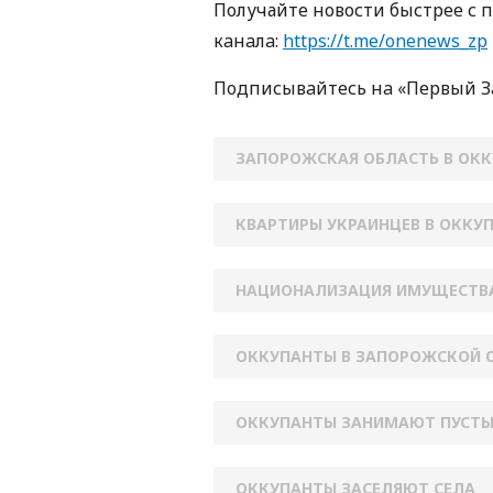
Получайте новости быстрее с 
кaнaлa:
https://t.me/onenews_zp
Пoдписывaйтесь нa «Первый 
ЗАПОРОЖСКАЯ ОБЛАСТЬ В ОК
КВАРТИРЫ УКРАИНЦЕВ В ОККУ
НАЦИОНАЛИЗАЦИЯ ИМУЩЕСТВ
ОККУПАНТЫ В ЗАПОРОЖСКОЙ 
ОККУПАНТЫ ЗАНИМАЮТ ПУСТЫ
ОККУПАНТЫ ЗАСЕЛЯЮТ СЕЛА