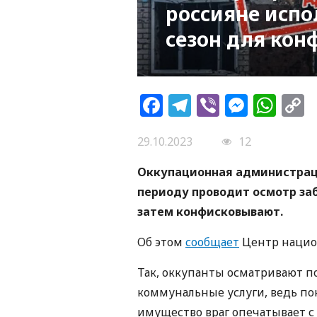
россияне исп
сезон для ко
Facebook
Telegram
Viber
Messe
Wh
L
29.10.2023
12
Оккупационная администраци
периоду проводит осмотр за
затем конфисковывают.
Об этом
сообщает
Центр нацио
Так, оккупанты осматривают п
коммунальные услуги, ведь пок
имущество враг опечатывает 