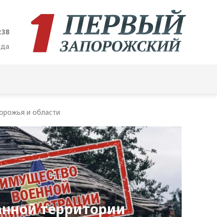
:39
ода
орожья и области
анной территории