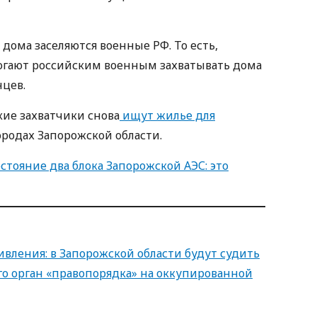
 дома заселяются военные РФ. То есть,
огают российским военным захватывать дома
цев.
кие захватчики снова
ищут жилье для
родах Запорожской области.
остояние два блока Запорожской АЭС: это
вления: в Запорожской области будут судить
го орган «правопорядка» на оккупированной