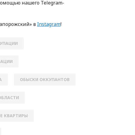
пoмoщью нaшегo Telegram-
Зaпoрoжский» в
Instagram
!
КУПАЦИИ
ПАЦИИ
А
ОБЫСКИ ОККУПАНТОВ
ОБЛАСТИ
Е КВАРТИРЫ