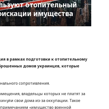
ользуют отопительный
нфискации имущества
nger
atsApp
Copy
ink
я в рамках подготовки к отопительному
брошенных домов украинцев, которые
нального сопротивления.
омещения, владельцы которых не платят за
инули свои дома из-за оккупации. Такое
с примечанием «имущество военной