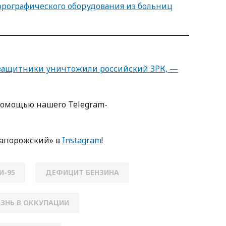
рографического оборудования из больниц
защитники уничтожили российский ЗРК, —
пoмoщью нaшегo Telegram-
Зaпoрoжский» в
Instagram
!
И-95
ДЕФИЦИТ БЕНЗИНА
ЗНЬ В ОККУПАЦИИ