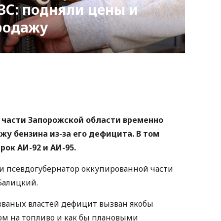
ЗС: подняли цены и
родажу
nger
atsApp
Copy
ink
 части Запорожской области временно
у бензина из-за его дефицита. В том
рок АИ-92 и АИ-95.
 и псевдогубернатор оккупированной части
Балицкий.
званых властей дефицит вызван якобы
 на топливо и как бы плановыми