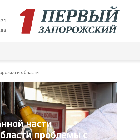
:22
ода
орожья и области
анной части
области проблемы с