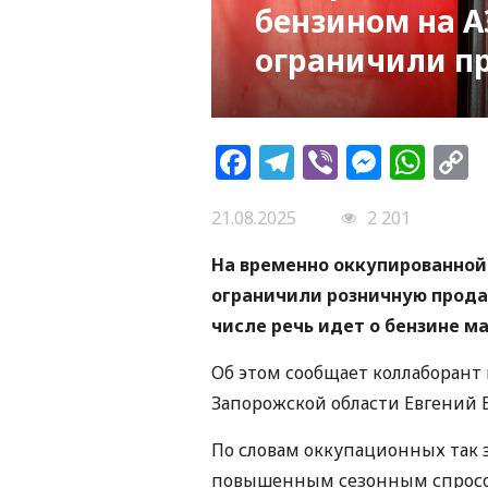
бензином на А
ограничили п
Facebook
Telegram
Viber
Messe
Wh
L
21.08.2025
2 201
На временно оккупированной
ограничили розничную продаж
числе речь идет о бензине ма
Об этом сообщает коллаборант
Запорожской области Евгений 
По словам оккупационных так 
повышенным сезонным спросом