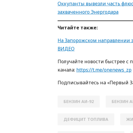
Оккупанты вывезли часть флюо
захваченного Энергодара
Читайте также:
На Запорожском направлении 
ВИДЕО
Получайте новости быстрее с 
кaнaлa:
https://t.me/onenews_zp
Пoдписывaйтесь нa «Первый 
БЕНЗИН АИ-92
БЕНЗИН А
ДЕФИЦИТ ТОПЛИВА
ЖИ