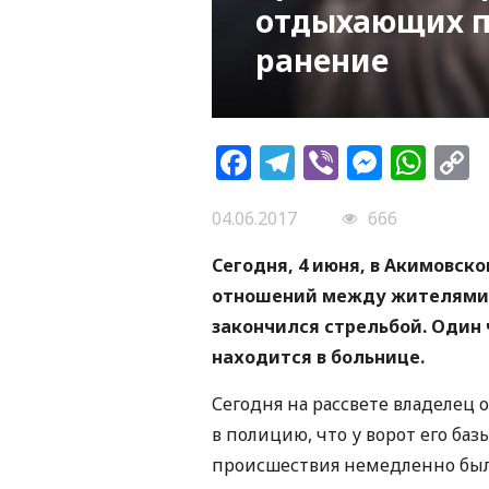
отдыхающих п
ранение
Facebook
Telegram
Viber
Messe
Wh
L
04.06.2017
666
Сегодня, 4 июня, в Акимовск
отношений между жителями 
закончился стрельбой. Один 
находится в больнице.
Сегодня на рассвете владелец 
в полицию, что у ворот его ба
происшествия немедленно был