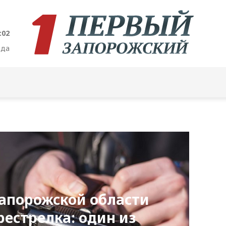
:03
ода
Запорожской области
естрелка: один из