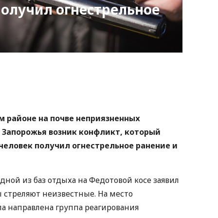
олучил огнестрельное
nger
atsApp
Copy
ink
ом районе на почве неприязненных
Запорожья возник конфликт, который
человек получил огнестрельное ранение и
одной из баз отдыха на Федотовой косе заявил
зы стреляют неизвестные. На место
а направлена группа реагирования